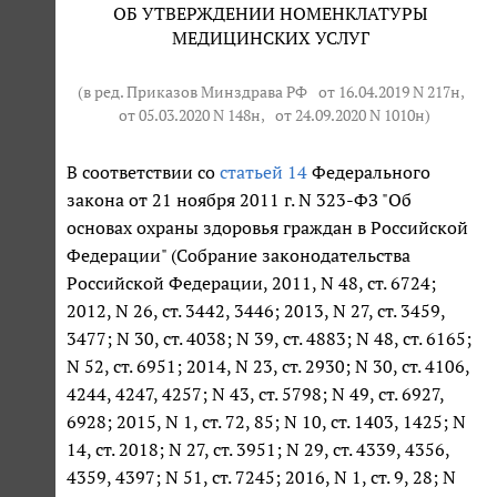
ОБ УТВЕРЖДЕНИИ НОМЕНКЛАТУРЫ
МЕДИЦИНСКИХ УСЛУГ
(в ред. Приказов Минздрава РФ
от 16.04.2019 N 217н
,
от 05.03.2020 N 148н
,
от 24.09.2020 N 1010н
)
В соответствии со
статьей 14
Федерального
закона от 21 ноября 2011 г. N 323-ФЗ "Об
основах охраны здоровья граждан в Российской
Федерации" (Собрание законодательства
Российской Федерации, 2011, N 48, ст. 6724;
2012, N 26, ст. 3442, 3446; 2013, N 27, ст. 3459,
3477; N 30, ст. 4038; N 39, ст. 4883; N 48, ст. 6165;
N 52, ст. 6951; 2014, N 23, ст. 2930; N 30, ст. 4106,
4244, 4247, 4257; N 43, ст. 5798; N 49, ст. 6927,
6928; 2015, N 1, ст. 72, 85; N 10, ст. 1403, 1425; N
14, ст. 2018; N 27, ст. 3951; N 29, ст. 4339, 4356,
4359, 4397; N 51, ст. 7245; 2016, N 1, ст. 9, 28; N