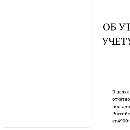
ОБ У
УЧЕТ
В целях
отчетно
постано
Российск
ст.4900;