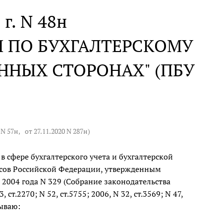
 г. N 48н
 ПО БУХГАЛТЕРСКОМУ
ННЫХ СТОРОНАХ" (ПБУ
 N 57н
,
от 27.11.2020 N 287н
)
 сфере бухгалтерского учета и бухгалтерской
сов Российской Федерации, утвержденным
2004 года N 329 (Собрание законодательства
 ст.2270; N 52, ст.5755; 2006, N 32, ст.3569; N 47,
зываю: