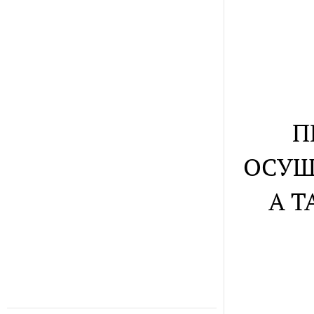
П
ОСУЩ
А Т