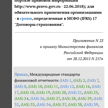
портале правовой информации
http://www.pravo.gov.ru - 22.06.2018); для
обязательного применения организациями
- в
сроки
, определенные в МСФО (IFRS) 17
"Договоры страхования".
Приложение N 23
к приказу Министерства финансов
Российской Федерации
от 28.12.2015 N 217н
Приказ
, Международные стандарты
финансовой отчетности
(IAS) 1
,
(IAS) 2
,
(IAS) 7
,
(IAS) 8
,
(IAS) 10
,
(IAS) 11
,
(IAS) 12
,
(IAS) 16
,
(IAS)
17
,
(IAS) 18
,
(IAS) 19
,
(IAS) 20
,
(IAS) 21
,
(IAS) 23
,
(IAS) 24
,
(IAS) 26
,
(IAS) 27
,
(IAS) 28
,
(IAS) 29
,
(IAS)
32
,
(IAS) 33
,
(IAS) 34
,
(IAS) 37
,
(IAS) 38
,
(IAS) 39
,