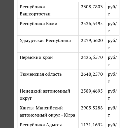
Республика
2308,7803
руб/
Башкортостан
т
Республика Коми
2536,5495
руб/
т
Удмуртская Республика
2279,3620
руб/
т
Пермский край
2423,5570
руб/
т
Тюменская область
2648,2570
руб/
т
Ненецкий автономный
2589,4695
руб/
округ
т
Ханты-Мансийский
2903,5288
руб/
автономный округ - Югра
т
Республика Адыгея
1131,1632
руб/