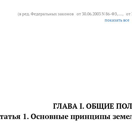
(в ред. Федеральных законов
от 30.06.2003 N 86-ФЗ
, … ,
от 
показать все
ГЛАВА I. ОБЩИЕ П
татья 1. Основные принципы земе