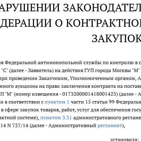
НАРУШЕНИИ ЗАКОНОДАТЕ
ДЕРАЦИИ О КОНТРАКТНОЙ
ЗАКУПО
я Федеральной антимонопольной службы по контролю в сфе
"С" (далее - Заявитель) на действия ГУП города Москвы "М" 
 при проведении Заказчиком, Уполномоченным органом, АО
нного аукциона на право заключения контракта на постав
П "М" (номер извещения - 0173200001418001423) (далее - 
и в соответствии с
пунктом 1
части 15 статьи 99 Федеральн
 в сфере закупок товаров, работ, услуг для обеспечения г
актной системе),
пунктом 3.31
административного регламе
014 N 727/14 (далее - Административный
регламент
),
установила: