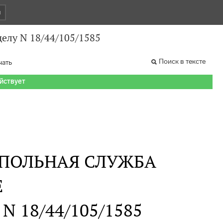
и
делу N 18/44/105/1585
Поиск в тексте
чать
ействует
ПОЛЬНАЯ СЛУЖБА
Е
у N 18/44/105/1585