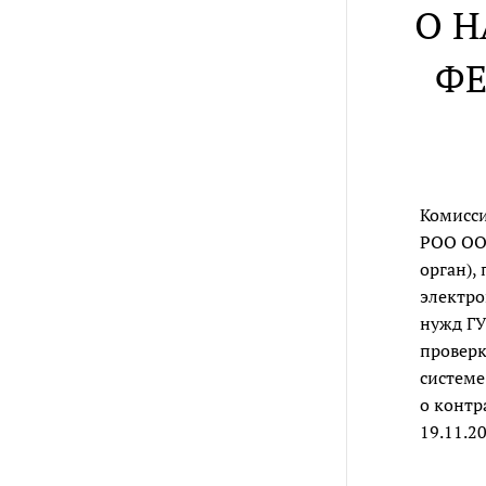
О 
ФЕ
Комисси
РОО ОО 
орган),
электро
нужд ГУ
проверк
системе
о контр
19.11.2