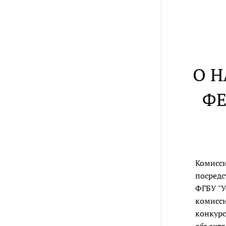
О 
ФЕ
Комисси
посредс
ФГБУ "У
комисси
конкурс
объекта