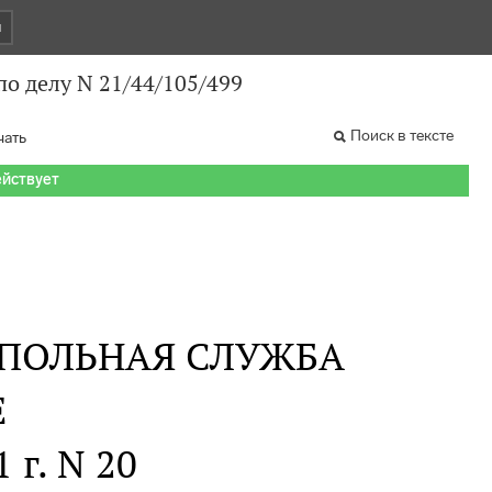
и
по делу N 21/44/105/499
Поиск в тексте
чать
ействует
ПОЛЬНАЯ СЛУЖБА
Е
 г. N 20