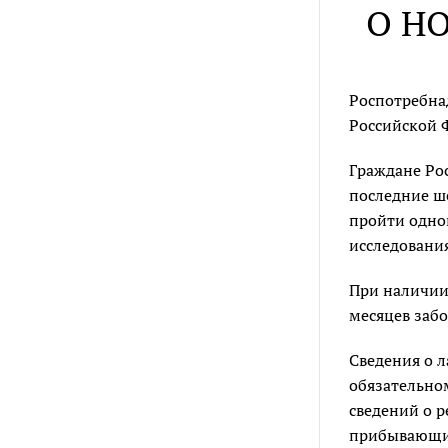
О Н
Роспотребнад
Российской
Граждане Ро
последние ш
пройти одно
исследовани
При наличии
месяцев заб
Сведения о 
обязательно
сведений о 
прибывающих