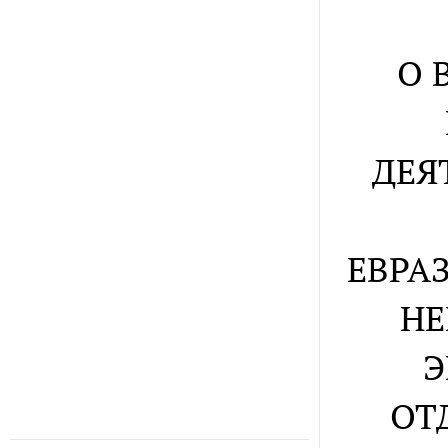
О 
ДЕЯ
ЕВРА
НЕ
Э
ОТ