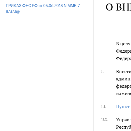
О ВН
ПРИКАЗ ФНС РФ от 05.06.2018 N ММВ-7-
8/373@
В цел
Федер
Федер
Внест
1.
админи
федера
измен
Пункт 
1.1.
Управл
"5.3.
Респуб