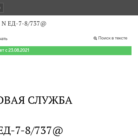
и
1 N ЕД-7-8/737@
Поиск в тексте
чать
т с 23.08.2021
ОВАЯ СЛУЖБА
N ЕД-7-8/737@