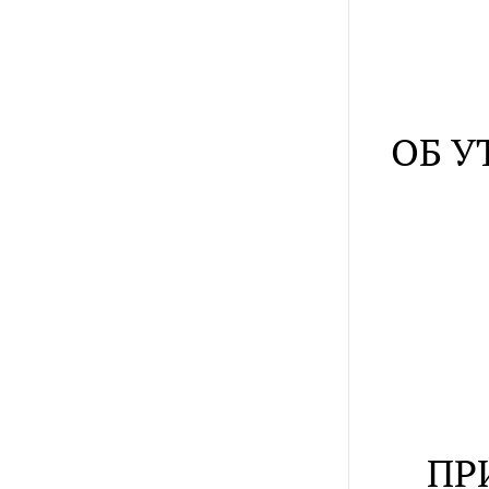
ОБ У
ПР