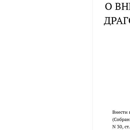
О ВН
ДРАГ
Внести 
(Собрани
N 30, ст