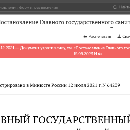
Найт
остановление Главного государственного санит
Распечатать
Ска
.12.2021 — Документ утратил силу, см.
«
Постановление Главного гос
15.05.2023 N 4
»
стрировано в Минюсте России 12 июля 2021 г. N 64239
АВНЫЙ ГОСУДАРСТВЕННЫ