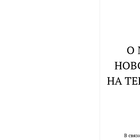
О
НОВ
НА Т
В связ