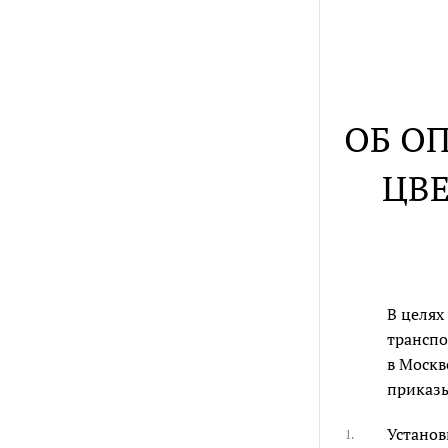
ОБ О
ЦВЕ
В целях
транспо
в Москв
приказ
Установ
1.