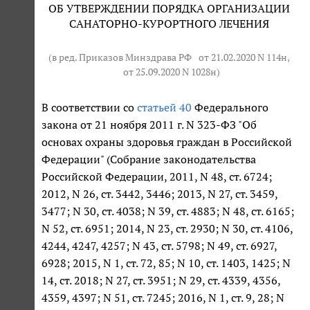
ОБ УТВЕРЖДЕНИИ ПОРЯДКА ОРГАНИЗАЦИИ
САНАТОРНО-КУРОРТНОГО ЛЕЧЕНИЯ
(в ред. Приказов Минздрава РФ
от 21.02.2020 N 114н
,
от 25.09.2020 N 1028н
)
В соответствии со
статьей 40
Федерального
закона от 21 ноября 2011 г. N 323-ФЗ "Об
основах охраны здоровья граждан в Российской
Федерации" (Собрание законодательства
Российской Федерации, 2011, N 48, ст. 6724;
2012, N 26, ст. 3442, 3446; 2013, N 27, ст. 3459,
3477; N 30, ст. 4038; N 39, ст. 4883; N 48, ст. 6165;
N 52, ст. 6951; 2014, N 23, ст. 2930; N 30, ст. 4106,
4244, 4247, 4257; N 43, ст. 5798; N 49, ст. 6927,
6928; 2015, N 1, ст. 72, 85; N 10, ст. 1403, 1425; N
14, ст. 2018; N 27, ст. 3951; N 29, ст. 4339, 4356,
4359, 4397; N 51, ст. 7245; 2016, N 1, ст. 9, 28; N