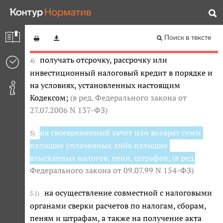
Налоговый кодекс Российской Федерации (часть
использовать налоговые льготы при наличии
3)
первая)
оснований и в порядке, установленном
законодательством о налогах и сборах;
Редакция от 29.11.2021 — Не действует
Перейти в
Поиск в тексте
действующую
получать отсрочку, рассрочку или
4)
инвестиционный налоговый кредит в порядке и
на условиях, установленных настоящим
Кодексом;
(в ред. Федерального закона
от
27.07.2006 N 137-ФЗ
)
на своевременный зачет или возврат сумм
5)
излишне уплаченных либо излишне
взысканных налогов, пени, штрафов;
(в ред.
Федерального закона
от 09.07.99 N 154-ФЗ
)
на осуществление совместной с налоговыми
5.1)
органами сверки расчетов по налогам, сборам,
пеням и штрафам, а также на получение акта