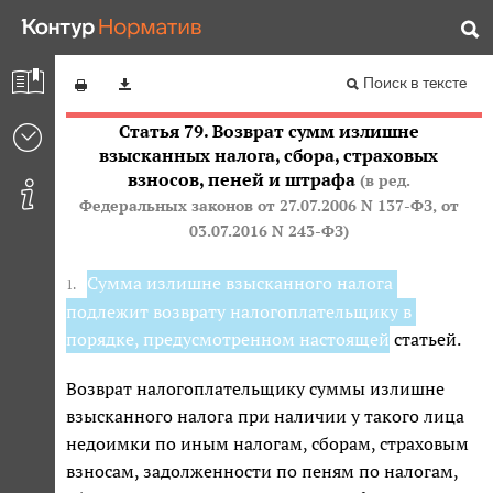
органом решения о возврате суммы ранее
Налоговый кодекс Российской Федерации (часть
удержанного налога.
(в ред. Федерального
первая)
закона
от 14.11.2017 N 322-ФЗ
)
Редакция от 29.11.2021 — Не действует
Перейти в
Поиск в тексте
действующую
Статья 79. Возврат сумм излишне
взысканных налога, сбора, страховых
взносов, пеней и штрафа
(в ред.
Федеральных законов
от 27.07.2006 N 137-ФЗ
,
от
03.07.2016 N 243-ФЗ
)
Сумма излишне взысканного налога
1.
подлежит возврату налогоплательщику в
порядке, предусмотренном настоящей
статьей.
Возврат налогоплательщику суммы излишне
взысканного налога при наличии у такого лица
недоимки по иным налогам, сборам, страховым
взносам, задолженности по пеням по налогам,