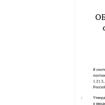
О
В соот
постан
1.21.3
Россий
Утвер
1.
о ввод