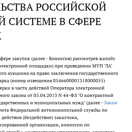
ЛЬСТВА РОССИЙСКОЙ
 СИСТЕМЕ В СФЕРЕ
К
ре закупок (далее - Комиссия) рассмотрев жалобу
ор электронной площадки) при проведении МУП "ЛА"
ого аукциона на право заключения государственного
парка (номер извещения 0546600001318000055)
верки в части действий Оператора электронной
ного закона от 05.04.2013 N 44-ФЗ "О контрактной
осударственных и муниципальных нужд" (далее -
Закон
ента Федеральной антимонопольной службы по
ействия (бездействие) заказчика,
изированной организации, комиссии по
ой службы, контрактного управляющего, оператора