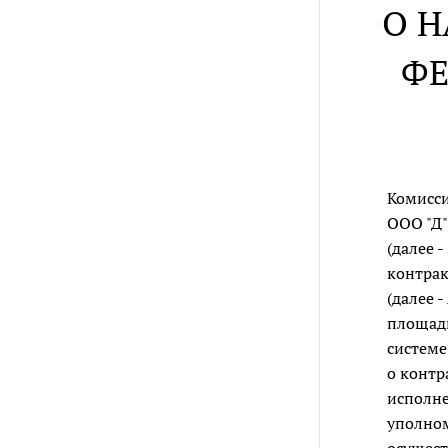
О 
ФЕ
Комисси
ООО "Д"
(далее 
контрак
(далее 
площадк
системе
о контр
исполне
уполном
осущест