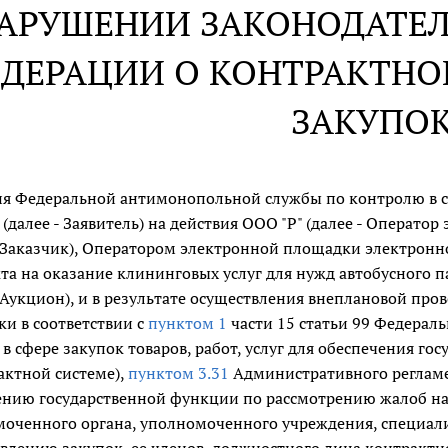
НАРУШЕНИИ ЗАКОНОДАТЕ
ДЕРАЦИИ О КОНТРАКТНОЙ
ЗАКУПО
я Федеральной антимонопольной службы по контролю в сфе
 (далее - Заявитель) на действия ООО "Р" (далее - Операт
- Заказчик), Оператором электронной площадки электронн
та на оказание клининговых услуг для нужд автобусного 
- Аукцион), и в результате осуществления внеплановой про
и в соответствии с
пунктом 1
части 15 статьи 99 Федераль
 в сфере закупок товаров, работ, услуг для обеспечения г
актной системе),
пунктом 3.31
Административного реглам
нию государственной функции по рассмотрению жалоб на д
оченного органа, уполномоченного учреждения, специал
влению закупок, ее членов, должностного лица контрактн