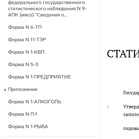
федерального государственного
статистического наблюдения N 9-
АПК (мясо) "Сведения о…
Форма N 6-ТП
Форма N 11-ТЭР
СТАТ
Форма N 1-КВП
Форма N 5-З
Форма N 1-ПРЕДПРИЯТИЕ
Приложение
Госуда
Форма N 1-АЛКОГОЛЬ
Утверд
1.
заполн
Форма N П-1
Форма N 1-РЫБА
годовы
Форма N 1-МОН