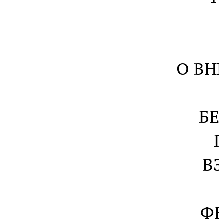
О В
Б
В
Ф