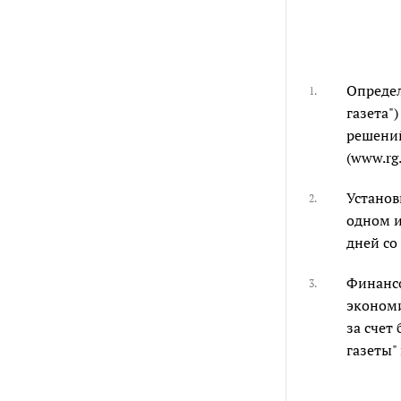
Определ
1.
газета"
решений
(www.rg
Установ
2.
одном и
дней со
Финансо
3.
экономи
за счет
газеты"