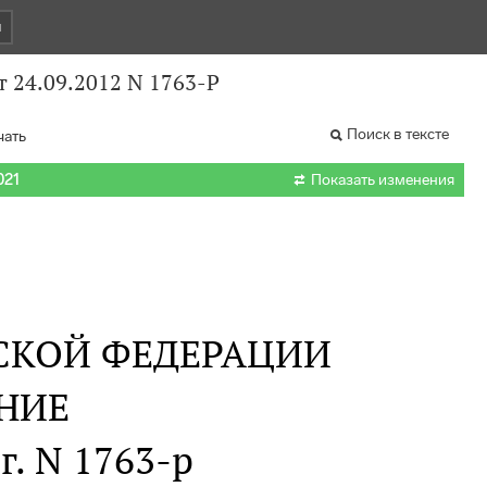
и
 24.09.2012 N 1763-Р
Поиск в тексте
чать

021
Показать изменения
СКОЙ ФЕДЕРАЦИИ
НИЕ
г. N 1763-р