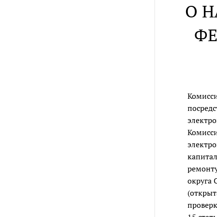
О 
ФЕ
Комисси
посредс
электро
Комисси
электро
капитал
ремонт
округа 
(открыт
проверк
15 стат