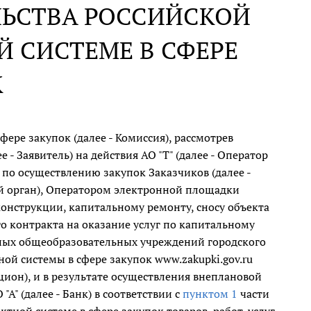
ЛЬСТВА РОССИЙСКОЙ
 СИСТЕМЕ В СФЕРЕ
К
ре закупок (далее - Комиссия), рассмотрев
- Заявитель) на действия АО "Т" (далее - Оператор
по осуществлению закупок Заказчиков (далее -
ый орган), Оператором электронной площадки
конструкции, капитальному ремонту, сносу объекта
о контракта на оказание услуг по капитальному
ых общеобразовательных учреждений городского
ой системы в сфере закупок www.zakupki.gov.ru
укцион), и в результате осуществления внеплановой
А" (далее - Банк) в соответствии с
пунктом 1
части
ктной системе в сфере закупок товаров, работ, услуг