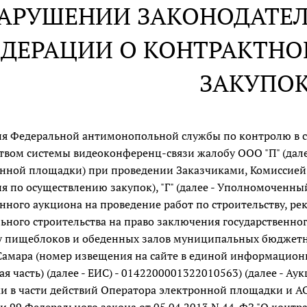
НАРУШЕНИИ ЗАКОНОДАТЕ
ДЕРАЦИИ О КОНТРАКТНОЙ
ЗАКУПО
я Федеральной антимонопольной службы по контролю в сфе
твом системы видеоконференц-связи жалобу ООО "П" (далее 
нной площадки) при проведении Заказчиками, Комиссией 
я по осуществлению закупок), "Г" (далее - Уполномоченн
нного аукциона на проведение работ по строительству, ре
ьного строительства на право заключения государственног
у пищеблоков и обеденных залов муниципальных бюджетн
Самара (номер извещения на сайте в единой информационн
ая часть) (далее - ЕИС) - 0142200001322010563) (далее - А
и в части действий Оператора электронной площадки и АО "
ьи 99 Федерального закона от 05.04.2013 N 44-ФЗ "О контра