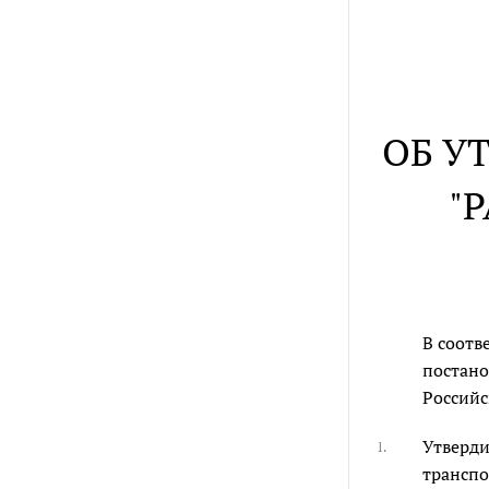
ОБ У
"
В соотв
постано
Российск
Утверди
1.
транспо