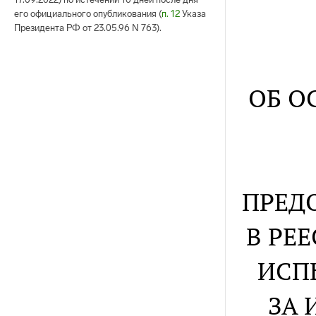
его официального опубликования (
п. 12
Указа
Президента РФ от 23.05.96 N 763).
ОБ О
ПРЕД
В РЕ
ИСП
ЗА