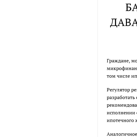
Б
ДАВ
Граждане, м
микрофинанс
том числе и
Регулятор р
разработать
рекомендован
исполнении 
ипотечного 
Аналогичное