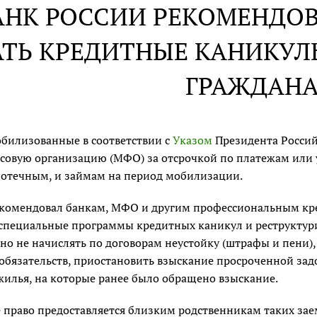
АНК РОССИИ РЕКОМЕНДО
АТЬ КРЕДИТНЫЕ КАНИКУ
ГРАЖДАН
обилизованные в соответствии с
Указом
Президента Россий
овую организацию (МФО) за отсрочкой по платежам или у
потечным, и займам на период мобилизации.
екомендовал банкам, МФО и другим профессиональным кр
 специальные программы кредитных каникул и реструктур
о не начислять по договорам неустойку (штрафы и пени),
обязательств, приостановить взыскание просроченной зад
жилья, на которые ранее было обращено взыскание.
 право предоставляется близким родственникам таких заем