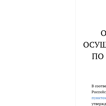
О
ОСУЩ
ПО
В соотв
Российс
пункто
утвержд