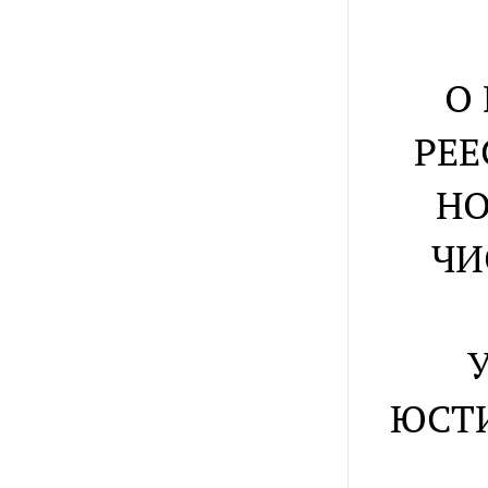
О
РЕ
НО
ЧИ
ЮСТИ