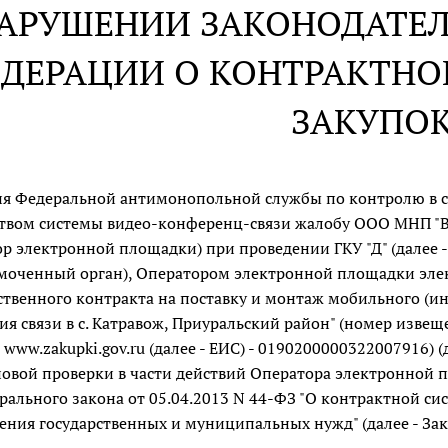
НАРУШЕНИИ ЗАКОНОДАТЕ
ДЕРАЦИИ О КОНТРАКТНОЙ
ЗАКУПО
я Федеральной антимонопольной службы по контролю в сфе
твом системы видео-конференц-связи жалобу ООО МНП "В" (д
р электронной площадки) при проведении ГКУ "Д" (далее - 
оченный орган), Оператором электронной площадки элек
ственного контракта на поставку и монтаж мобильного (и
ия связи в с. Катравож, Приуральский район" (номер изв
 www.zakupki.gov.ru (далее - ЕИС) - 0190200000322007916) (
овой проверки в части действий Оператора электронной п
рального закона от 05.04.2013 N 44-ФЗ "О контрактной сист
ения государственных и муниципальных нужд" (далее - Зак