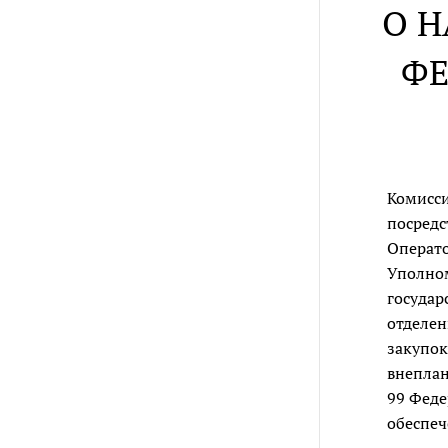
О 
ФЕ
Комисси
посредс
Операто
Уполном
государ
отделен
закупок
внеплан
99 Феде
обеспеч