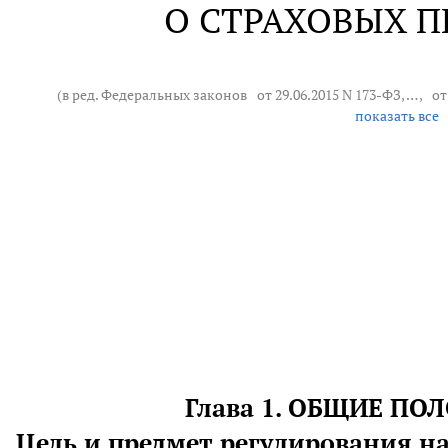
О СТРАХОВЫХ 
(в ред. Федеральных законов
от 29.06.2015 N 173-ФЗ
, … ,
от
показать все
Глава 1. ОБЩИЕ П
1. Цель и предмет регулирования н