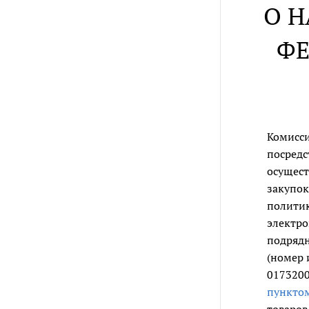
О 
ФЕ
Комисси
посредс
осущест
закупок
политик
электро
подрядн
(номер 
0173200
пункто
товаров