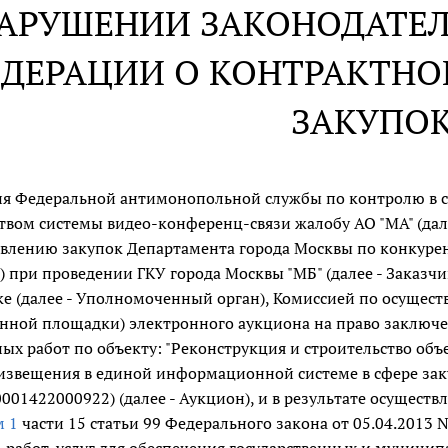
НАРУШЕНИИ ЗАКОНОДАТЕ
ДЕРАЦИИ О КОНТРАКТНОЙ
ЗАКУПО
я Федеральной антимонопольной службы по контролю в сфе
твом системы видео-конференц-связи жалобу АО "МА" (дале
влению закупок Департамента города Москвы по конкурен
) при проведении ГКУ города Москвы "МБ" (далее - Заказ
е (далее - Уполномоченный орган), Комиссией по осуществ
нной площадки) электронного аукциона на право заключе
ых работ по объекту: "Реконструкция и строительство об
извещения в единой информационной системе в сфере закупо
001422000922) (далее - Аукцион), и в результате осуществ
м 1
части 15 статьи 99 Федерального закона от 05.04.2013 
, работ, услуг для обеспечения государственных и муницип