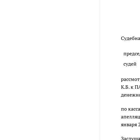
Судебна
предсе
судей
рассмот
К.Б. к 
денежно
по касс
апелляц
января 
Заслуша