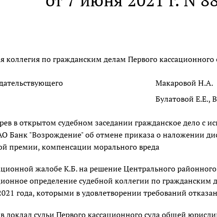
от 7 июня 2021 г. N 8
я коллегия по гражданским делам Первого кассационного 
дательствующего
Макаровой Н.А.
Булатовой Е.Е., 
рев в открытом судебном заседании гражданское дело с 
ПАО Банк "Возрождение" об отмене приказа о наложении 
й премии, компенсации морального вреда
ационной жалобе К.Б. на решение Центрального районного с
ионное определение судебной коллегии по гражданским де
2021 года, которыми в удовлетворении требований отказан
в доклад судьи Первого кассационного суда общей юрисди