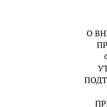
О В
П
У
ПОДТ
ПР