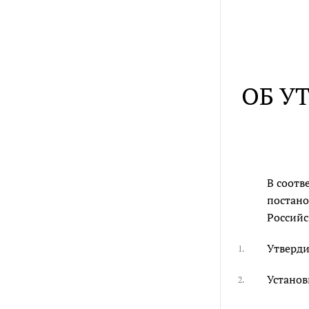
ОБ У
В соотв
постано
Российск
Утверди
1.
Установ
2.