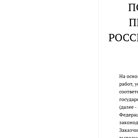
П
П
РОСС
На осн
работ, 
соответ
государ
(далее 
Федерац
законод
Заказчи
выполне