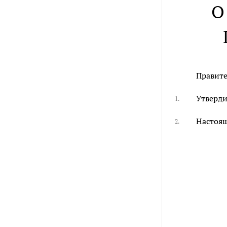
О
Правите
Утверди
1.
Настоящ
2.