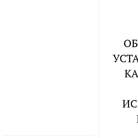
ОБ
УСТ
КА
ИС