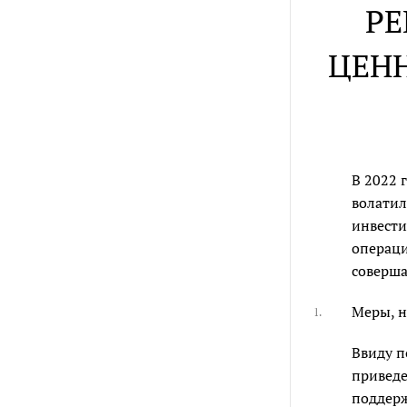
РЕ
ЦЕНН
В 2022 
волатил
инвести
операци
соверша
Меры, н
1.
Ввиду п
приведе
поддерж