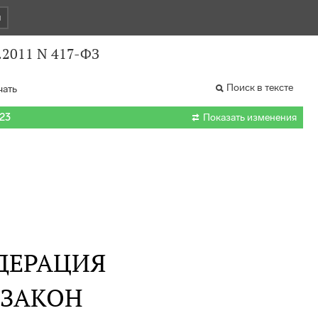
и
.2011 N 417-ФЗ
Поиск в тексте
чать

023
Показать изменения
ДЕРАЦИЯ
 ЗАКОН