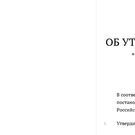
ОБ У
В соотв
постано
Российск
Утверди
1.