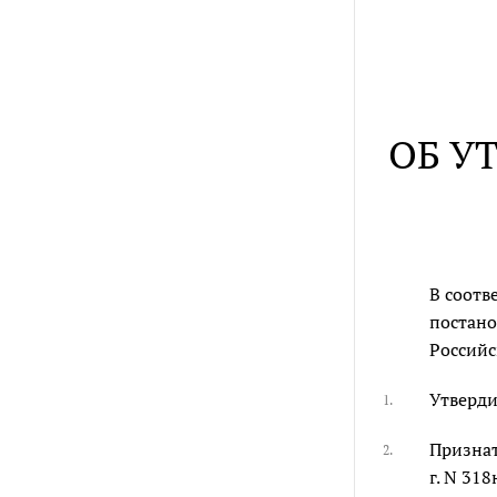
ОБ У
В соотв
постано
Российск
Утверди
1.
Признат
2.
г. N 31