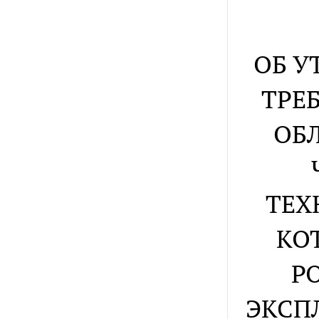
ОБ У
ТРЕ
ОБ
ТЕХ
КО
Р
ЭКСП