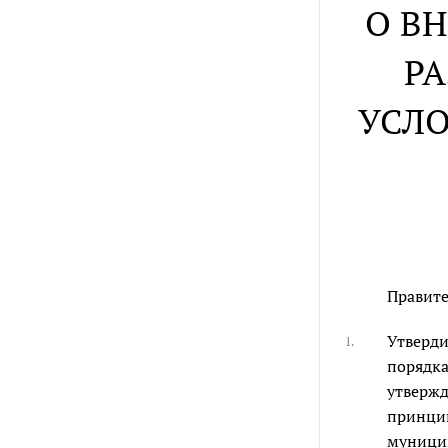
О В
РА
УСЛО
Правите
Утверди
1.
порядка
утвержд
принцип
муницип