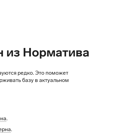
н из Норматива
зуются редко. Это поможет
рживать базу в актуальном
рна
.
ерна
.