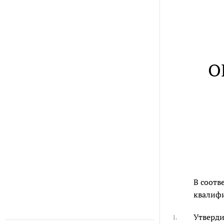
О
В соотв
квалифи
Утверди
1.