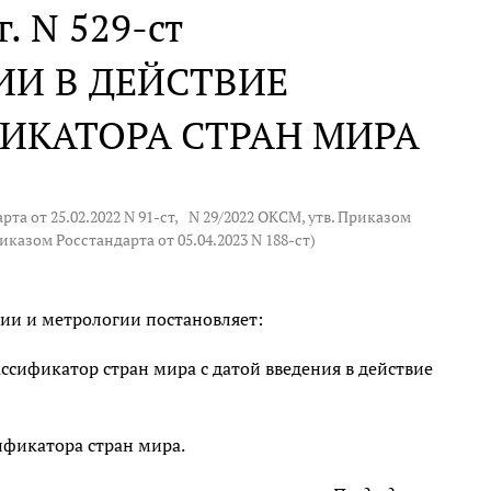
г. N 529-ст
ИИ В ДЕЙСТВИЕ
ИКАТОРА СТРАН МИРА
та от 25.02.2022 N 91-ст,
N 29/2022
ОКСМ, утв. Приказом
риказом Росстандарта от 05.04.2023 N 188-ст)
ии и метрологии постановляет:
ссификатор стран мира с датой введения в действие
фикатора стран мира.