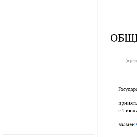
ОБЩ
(в ре
Государ
принять
с 1 июл
взамен