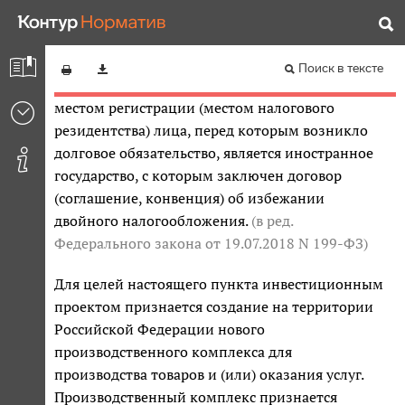
Налоговый кодекс Российской Федерации (часть
статьи, в российской организации не
вторая)
превышает 35 процентов;
(в ред. Федерального
закона
от 19.07.2018 N 199-ФЗ
)
Редакция от 18.03.2023 — Не действует
Перейти в
Поиск в тексте
действующую
местом регистрации (местом налогового
резидентства) лица, перед которым возникло
долговое обязательство, является иностранное
государство, с которым заключен договор
(соглашение, конвенция) об избежании
двойного налогообложения.
(в ред.
Федерального закона
от 19.07.2018 N 199-ФЗ
)
Для целей настоящего пункта инвестиционным
проектом признается создание на территории
Российской Федерации нового
производственного комплекса для
производства товаров и (или) оказания услуг.
Производственный комплекс признается