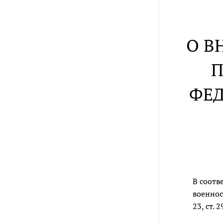
О В
П
ФЕД
В соотв
военнос
23, ст.