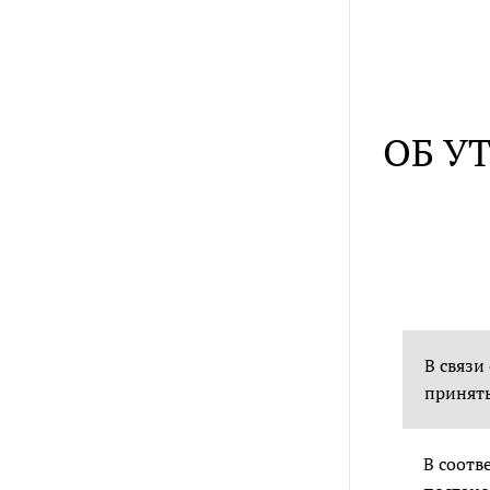
ОБ У
В связи
принят
В соотв